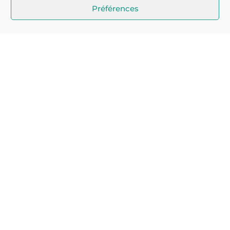
Préférences
Qui sommes-nous
Résilience
Compétitivité
News
Nous contacter
10 rue Chabanais
75002 PARIS
France
contact@plenitude-group.com
By
Kobalt
with ✓