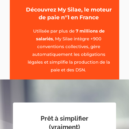
Découvrez My Silae, le moteur
de paie n°1 en France
Utilisée par plus de
7 millions de
salariés
, My Silae intègre +900
conventions collectives, gère
automatiquement les obligations
légales et simplifie la production de la
paie et des DSN.
Prêt à simplifier
(vraiment)